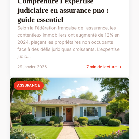
Comprendre l'expertise
judiciaire en assurance pno :
guide essentiel
Selon la Fédération française de l'assurance, les
contentieux immobiliers ont augmenté de 12% en
2024, plaçant les propriétaires non occupants
face à des défis juridiques croissants. L'expertise
judic...
29 janvier 2026
7 min de lecture →
ASSURANCE