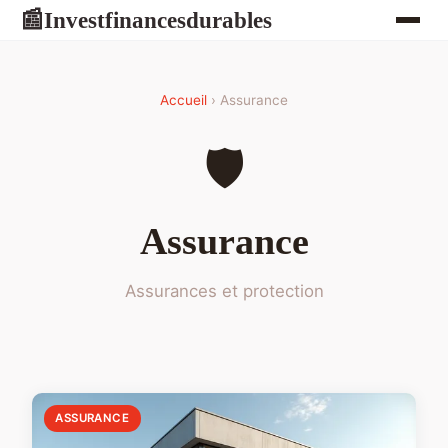
Investfinancesdurables
📰
Accueil
› Assurance
🛡️
Assurance
Assurances et protection
ASSURANCE